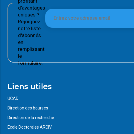
profitant
d'avantages
uniques ?
Rejoignez
notre liste
d'abonnés
en
remplissant
le
formulaire.
Liens utiles
UCAD
Direction des bourses
Direction de la recherche
Ecole Doctorales ARCIV