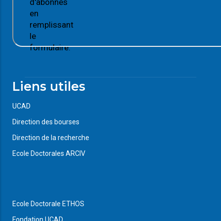
d'abonnés
en
remplissant
le
formulaire.
Liens utiles
UCAD
Direction des bourses
Direction de la recherche
Ecole Doctorales ARCIV
Ecole Doctorale ETHOS
Fondation UCAD