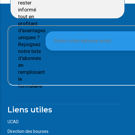
rester
informé
tout en
profitant
d'avantages
uniques ?
Rejoignez
notre liste
d'abonnés
en
remplissant
le
formulaire.
Liens utiles
UCAD
Direction des bourses