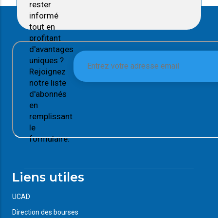
rester
informé
tout en
profitant
d'avantages
uniques ?
Rejoignez
notre liste
d'abonnés
en
remplissant
le
formulaire.
Liens utiles
UCAD
Direction des bourses