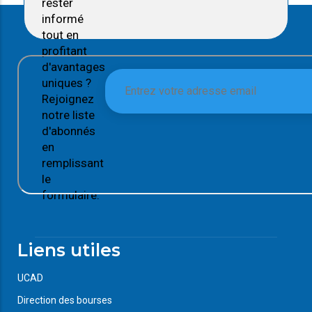
rester
informé
tout en
profitant
d'avantages
uniques ?
Rejoignez
notre liste
d'abonnés
en
remplissant
le
formulaire.
Liens utiles
UCAD
Direction des bourses