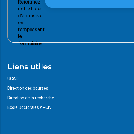
Rejoignez
notre liste
d'abonnés
en
remplissant
le
formulaire.
Liens utiles
UCAD
Direction des bourses
Direction de la recherche
Ecole Doctorales ARCIV