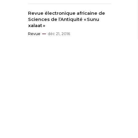
Revue électronique africaine de
Sciences de l’Antiquité « Sunu
xalaat »
Revue
déc 21, 2016
Anglais
Formations Académiques
déc 21, 2016
Activités scientifiques à la date du
12 Août 2025
Événements
déc 21, 2016
Arabe
Formations Académiques
juin 20, 2025