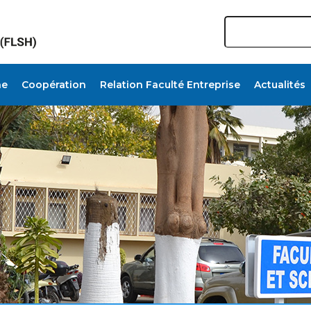
Search
he
Coopération
Relation Faculté Entreprise
Actualités