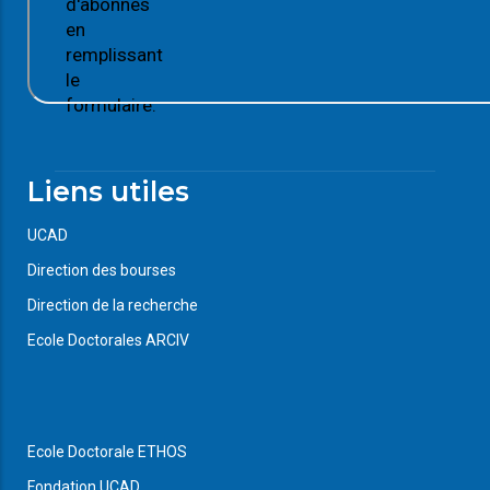
d'abonnés
en
remplissant
le
formulaire.
Liens utiles
UCAD
Direction des bourses
Direction de la recherche
Ecole Doctorales ARCIV
Ecole Doctorale ETHOS
Fondation UCAD