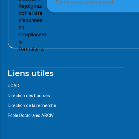
Rejoignez
notre liste
d'abonnés
en
remplissant
le
formulaire.
Liens utiles
UCAD
Direction des bourses
Direction de la recherche
Ecole Doctorales ARCIV